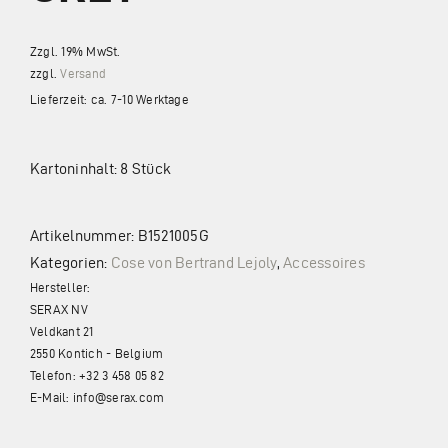
Impressum
Zzgl. 19% MwSt.
Datenschutz
zzgl.
Versand
Lieferzeit: ca. 7-10 Werktage
Kartoninhalt: 8 Stück
Artikelnummer:
B1521005G
Kategorien:
Cose von Bertrand Lejoly
,
Accessoires
Hersteller:
SERAX NV
Veldkant 21
2550 Kontich - Belgium
Telefon: +32 3 458 05 82
E-Mail: info@serax.com