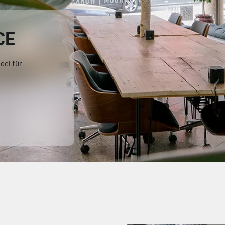
CE
del für