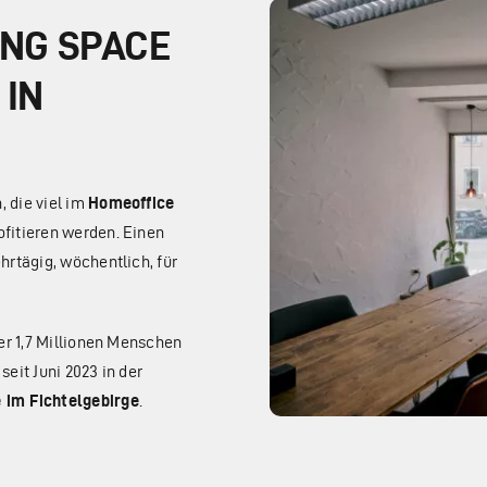
ING SPACE
 IN
 die viel im
Homeoffice
fitieren werden. Einen
hrtägig, wöchentlich, für
er 1,7 Millionen Menschen
eit Juni 2023 in der
 im Fichtelgebirge
.