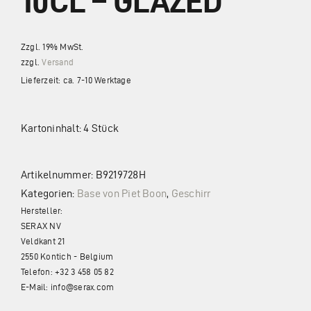
10CL – GLAZED
Impressum
Zzgl. 19% MwSt.
Datenschutz
zzgl.
Versand
Lieferzeit: ca. 7-10 Werktage
Kartoninhalt: 4 Stück
Artikelnummer:
B9219728H
Kategorien:
Base von Piet Boon
,
Geschirr
Hersteller:
SERAX NV
Veldkant 21
2550 Kontich - Belgium
Telefon: +32 3 458 05 82
E-Mail: info@serax.com