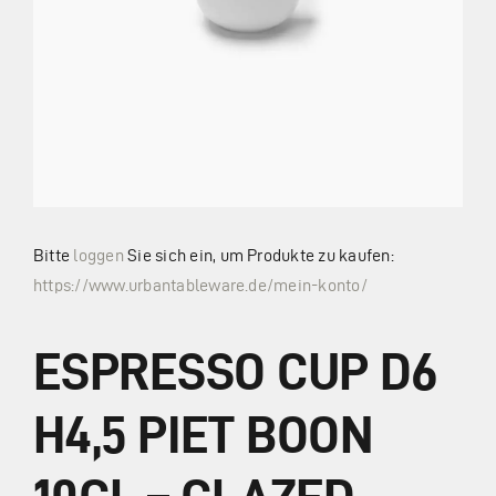
Zahlung und Versand
Widerrufsbelehrung
Vertrag widerrufen
Bitte
loggen
Sie sich ein, um Produkte zu kaufen:
https://www.urbantableware.de/mein-konto/
AGB
ESPRESSO CUP D6
Kataloge
H4,5 PIET BOON
Kontakt