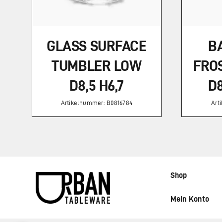
CM
45
CL
MENGE
GLASS SURFACE
B
TUMBLER LOW
FROS
D8,5 H6,7
D8
Artikelnummer: B0816784
Art
Shop
Mein Konto