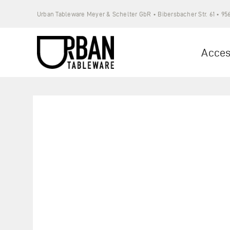
Zum
Urban Tableware Meyer & Schelter GbR • Bibersbacher Str. 61 • 9
Inhalt
springen
Acces