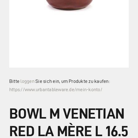
Zahlung und Versand
Widerrufsbelehrung
Vertrag widerrufen
AGB
Bitte
loggen
Sie sich ein, um Produkte zu kaufen:
https://www.urbantableware.de/mein-konto/
Kataloge
BOWL M VENETIAN
Kontakt
RED LA MÈRE L 16.5