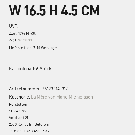
Impressum
W 16.5 H 4.5 CM
Datenschutz
UVP:
Zzgl. 19% MwSt.
zzgl.
Versand
Lieferzeit: ca. 7-10 Werktage
Kartoninhalt: 6 Stück
Artikelnummer:
B5123014-317
Kategorie:
La Mère von Marie Michielssen
Hersteller:
SERAX NV
Veldkant 21
2550 Kontich - Belgium
Telefon: +32 3 458 05 82