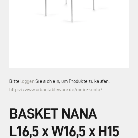
Zahlung und Versand
Widerrufsbelehrung
Vertrag widerrufen
AGB
Bitte
loggen
Sie sich ein, um Produkte zu kaufen:
https://www.urbantableware.de/mein-konto/
Kataloge
BASKET NANA
Kontakt
L16,5 x W16,5 x H15