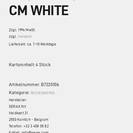
Impressum
CM WHITE
Datenschutz
Zzgl. 19% MwSt.
zzgl.
Versand
Lieferzeit: ca. 7-10 Werktage
Kartoninhalt: 4 Stück
Artikelnummer:
B7220106
Kategorie:
Accessoires
Hersteller:
SERAX NV
Veldkant 21
2550 Kontich - Belgium
Telefon: +32 3 458 05 82
E-Mail: info@serax.com