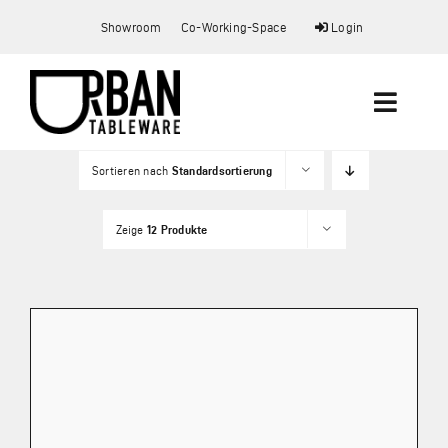
Zum
Showroom
Co-Working-Space
Login
Inhalt
springen
Toggle
Naviga
Sortieren nach
Standardsortierung
Startseite
Zeige
12 Produkte
Showroom
Co-Working Space
Shop
Mein Konto