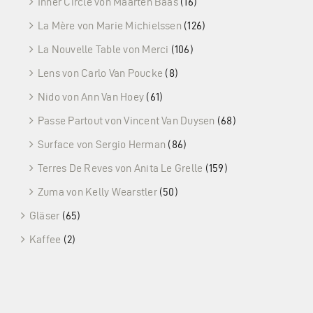
Inner Circle von Maarten Baas
(16)
La Mère von Marie Michielssen
(126)
La Nouvelle Table von Merci
(106)
Lens von Carlo Van Poucke
(8)
Nido von Ann Van Hoey
(61)
Passe Partout von Vincent Van Duysen
(68)
Surface von Sergio Herman
(86)
Terres De Reves von Anita Le Grelle
(159)
Zuma von Kelly Wearstler
(50)
Gläser
(65)
Kaffee
(2)