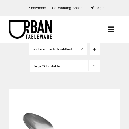
Zum
Showroom
Co-Working-Space
Login
Inhalt
springen
Toggle
Naviga
Sortieren nach
Beliebtheit
Startseite
Zeige
12 Produkte
Showroom
Co-Working Space
Shop
Mein Konto