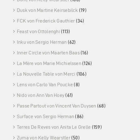
Dusk von Martine Keirsebilck
(19)
FCK von Frederick Gauthier
(34)
Feast von Ottolenghi
(113)
Inku von Sergio Herman
(62)
Inner Circle von Maarten Baas
(16)
La Mère von Marie Michielssen
(126)
La Nouvelle Table von Merci
(106)
Lens von Carlo Van Poucke
(8)
Nido von Ann Van Hoey
(61)
Passe Partout von Vincent Van Duysen
(68)
Surface von Sergio Herman
(86)
Terres De Reves von Anita Le Grelle
(159)
Zuma von Kelly Wearstler
(50)