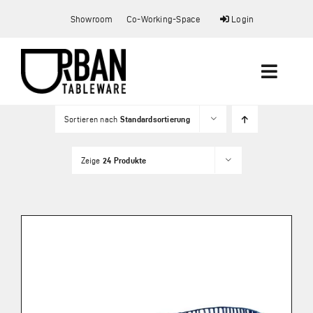
Zum
Showroom
Co-Working-Space
Login
Inhalt
springen
Toggle
Naviga
Sortieren nach
Standardsortierung
Startseite
Zeige
24 Produkte
Showroom
Co-Working Space
Shop
Mein Konto